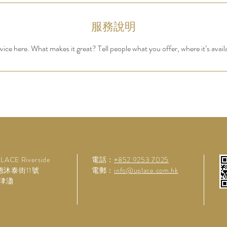
服務說明
ice here. What makes it great? Tell people what you offer, where it’s avail
LACE Riverside
電話：
+852 9253 7025
啟德沐泰街11號
電郵：
info@uplace.com.hk
‧珒溋