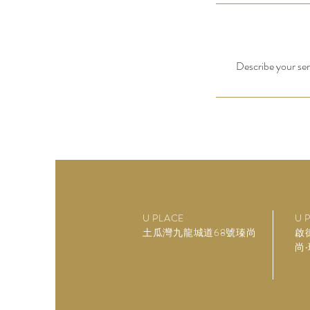
Describe your serv
U PLACE
U P
土瓜灣九龍城道68號
瑧尚
​
尚