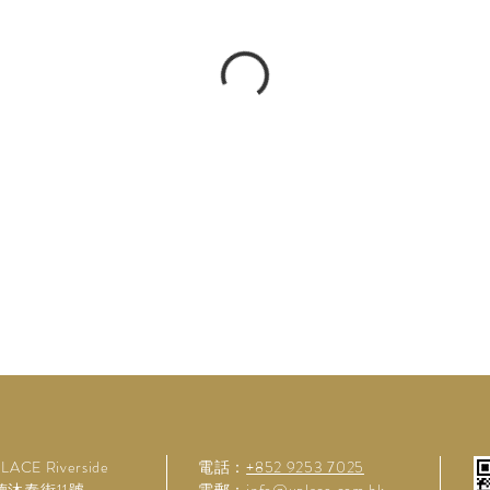
LACE Riverside
電話：
+852 9253 7025