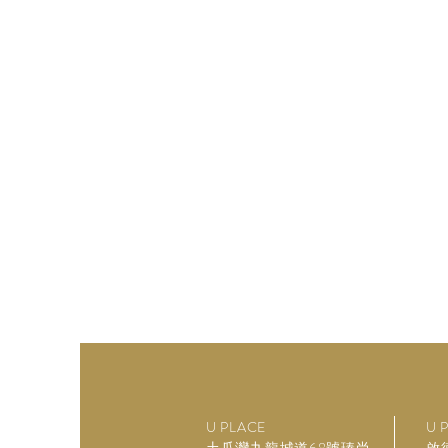
U PLACE
U P